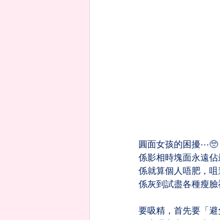
圓面女孩的困擾⋯🥺
係影相時塊面永遠佔最
係就算個人唔肥，咀邊
係灰到試盡各種瘦臉神
要吸精，首先要「避