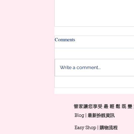
Comments
Write a comment...
【面形修飾術③ 尖尖】唔想再
靠打陰影瘦面？🤨
​管家讓您享受 最 輕 鬆 既 變
Blog | 最新扮靚資訊
Easy Shop | 購物流程