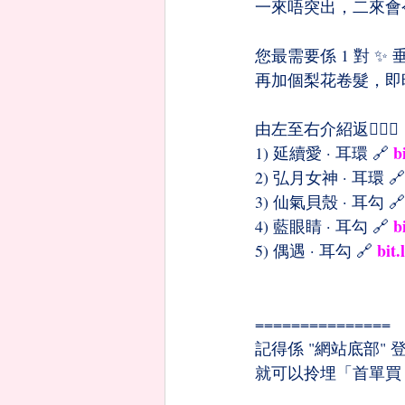
一來唔突出，二來會
您最需要係 1 對 ✨ 
再加個梨花卷髮，即時
由左至右介紹返💁🏻‍♀️
b
1) 延續愛 · 耳環 🔗 
2) 弘月女神 · 耳環 🔗
3) 仙氣貝殼 · 耳勾 🔗
b
4) 藍眼睛 · 耳勾 🔗 
bit
5) 偶遇 · 耳勾 🔗 
=============== 
記得係 "網站底部"
就可以拎埋「首單買 1