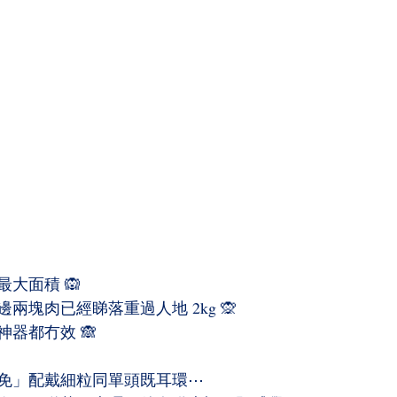
大面積 🙉
兩塊肉已經睇落重過人地 2kg 🙊
器都冇效 🙈
免」配戴細粒同單頭既耳環⋯