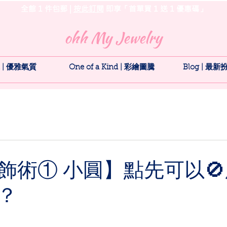
全館 1 件包郵 |
按此訂閱
即享「首單買 1 送 1 優惠碼」
ohh My Jewelry
nt | 優雅氣質
One of a Kind | 彩繪圖騰
Blog | 最
飾術① 小圓】點先可以
？