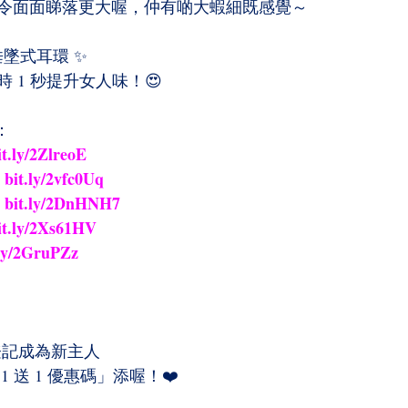
令面面睇落更大喔，仲有啲大蝦細既感覺～
垂墜式耳環 ✨
 1 秒提升女人味！😍
：
it.ly/2ZlreoE
bit.ly/2vfc0Uq
 
bit.ly/2DnHNH7
 
it.ly/2Xs61HV
.ly/2GruPZz
 登記成為新主人
 送 1 優惠碼」添喔！❤️