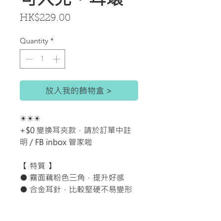
Price
HK$229.00
Quantity
*
放入我的飾物盒 >
☀☀☀
+$0 變換耳夾款，請於訂單中註
明 / FB inbox 管家啦
【 特質 】
● 霧面藕粉色三角，提升好感
● 合金耳針，比較堅硬不易變形
【 尺寸 】