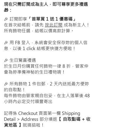
● 約長 4.8cm / 寬 1.5cm
現在只需訂閱成為主人，即可尊享更多禮遇
🎁：
🎉 訂閱即享
「首單買 1 送 1 優惠碼」
在首次結帳前，請先
按此訂閱
成為新主人！
所有飾物任選，結帳以價高款計算。
🎉 用 FB 登入，系統會安全保存妳的個人信
息，以後 1 click 結帳更快捷方便啦！
🎉 生日驚喜禮遇
於生日月份購買任何飾物一律 8 折，管家仲
會為妳準備神秘的生日禮物唷！
🎉
所有飾物 1 件包郵，2 天內送抵最方便妳
的自取點！
每件飾物由管家親自包妥，在主人落單後 48
小時內必定交付順豐寄出
記得
係 Checkout 頁面第一欄 Shipping
Detail > Address 部分填返
【 自取點碼 + 收
貨地區 】
就搞掂啦！