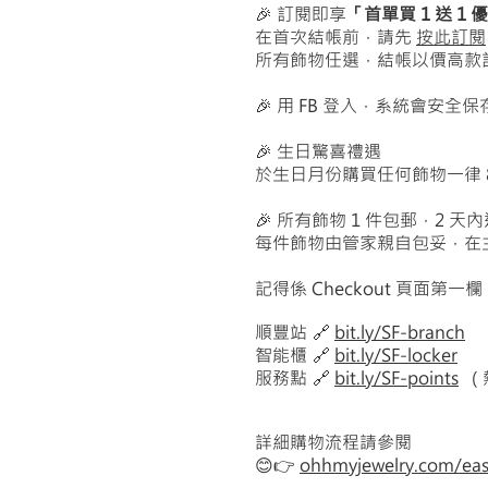
🎉 訂閱即享
「首單買 1 送 1
在首次結帳前，請先
按此訂閱
所有飾物任選，結帳以價高款
🎉 用 FB 登入，系統會安全保
🎉 生日驚喜禮遇
於生日月份購買任何飾物一律 
🎉
所有飾物 1 件包郵，2 
每件飾物由管家親自包妥，在主
記得
係 Checkout 頁面第一欄 Sh
順豐站 🔗
bit.ly/SF-branch
智能櫃 🔗
bit.ly/SF-locker
服務點
🔗
bit.ly/SF-points
(
詳細購物流程請參閱
😊👉
ohhmyjewelry.com/ea