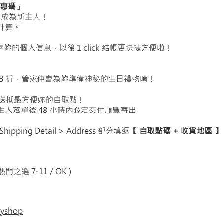
 優惠碼」
成為新主人！
計算。
存妳的個人信息，以後 1 click 結帳更快捷方便啦！
8 折，管家仲會為妳準備神秘的生日禮物唷！
天內送抵最方便妳的自取點！
人落單後 48 小時內必定交付順豐寄出
ipping Detail > Address 部分填返
【 自取點碼 + 收貨地區 
 熱門之選 7-11 / OK )
syshop