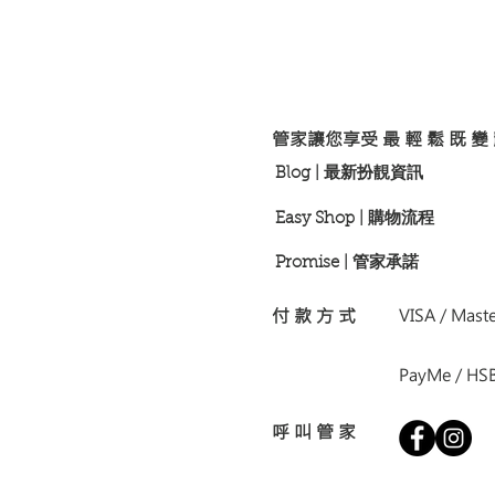
​管家讓您享受 最 輕 鬆 既 變
Blog | 最新扮靚資訊
Easy Shop | 購物流程
Promise | 管家承諾
付 款 方 式
VISA / Master
PayMe / HSB
呼 叫 管 家