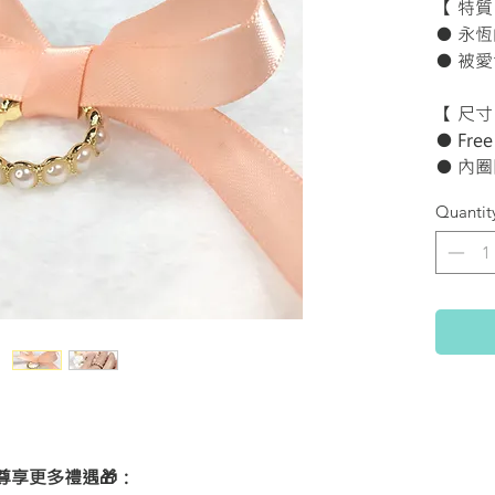
【 特質
● 永
● 被愛
【 尺寸
● Free
● 內圈
Quantit
享更多禮遇🎁：