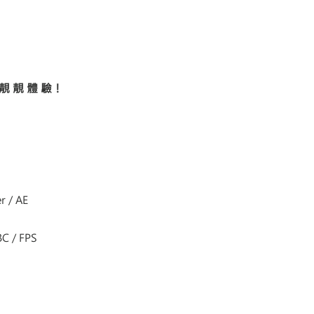
 靚 靚 體 驗！
 / AE​
C / FPS