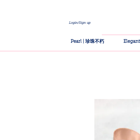
Login/Sign up
Pearl | 珍珠不朽
Elega