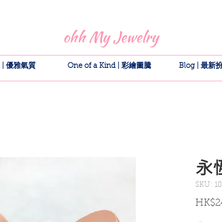
全館 1 件包郵 |
按此訂閱
即享「首單買 1 送 1 優惠碼」
ohh My Jewelry
nt | 優雅氣質
One of a Kind | 彩繪圖騰
Blog | 最
永
SKU: 18
HK$2