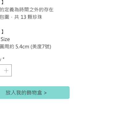
 】
恆的定義為時間之外的存在
包圍，共 13 顆珍珠
 】
 Size
圓周約 5.4cm (美度7號)
y
*
放入我的飾物盒 >