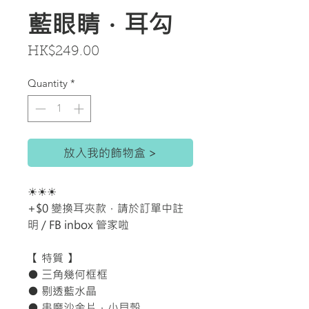
藍眼睛．耳勾
Price
HK$249.00
Quantity
*
放入我的飾物盒 >
☀☀☀
+$0 變換耳夾款，請於訂單中註
明 / FB inbox 管家啦
【 特質 】
● 三角幾何框框
● 剔透藍水晶
● 串磨沙金片，小貝殼