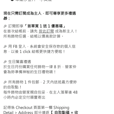
● 合金耳勾，比較堅硬不易變形
現在只需訂閱成為主人，即可尊享更多禮遇
【 尺寸 】
🎁：
● 約長 6.7cm / 寬 2.3cm
🎉 訂閱即享
「首單買 1 送 1 優惠碼」
在首次結帳前，請先
按此訂閱
成為新主人！
所有飾物任選，結帳以價高款計算。
🎉 用 FB 登入，系統會安全保存妳的個人信
息，以後 1 click 結帳更快捷方便啦！
🎉 生日驚喜禮遇
於生日月份購買任何飾物一律 8 折，管家仲
會為妳準備神秘的生日禮物唷！
🎉
所有飾物 1 件包郵，2 天內送抵最方便妳
的自取點！
每件飾物由管家親自包妥，在主人落單後 48
小時內必定交付順豐寄出
記得
係 Checkout 頁面第一欄 Shipping
Detail > Address 部分填返
【 自取點碼 + 收